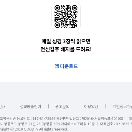
매일 성경 3장씩 읽으면
전신갑주 배지를 드려요!
앱 다운로드
｜
｜
｜
｜
안내
설교방송참여
광고문의
이용약관
개인정보취
교복음방송 등록번호 : 117-81-23969 통신판매업신고 : 제2010-서울영등포-1010호 │ 
시 영등포구 양평로 21길 26 (양평동 5가) 아이에스비즈타워 18층 │ 대표번호 : 02-2639-6
right ⓒ 2010 GOODTV All rights reserved.