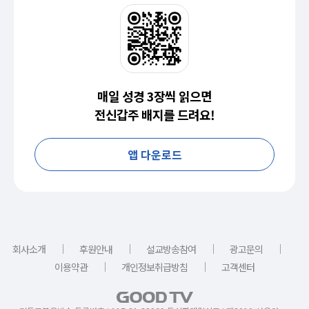
매일 성경 3장씩 읽으면
전신갑주 배지를 드려요!
앱 다운로드
｜
｜
｜
｜
회사소개
후원안내
설교방송참여
광고문의
｜
｜
이용약관
개인정보취급방침
고객센터