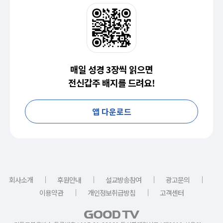
매일 성경 3장씩 읽으면
전신갑주 배지를 드려요!
앱 다운로드
｜
｜
｜
｜
회사소개
후원안내
설교방송참여
광고문의
｜
｜
이용약관
개인정보취급방침
고객센터