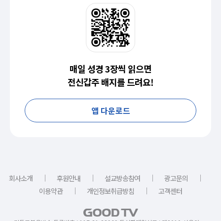
매일 성경 3장씩 읽으면
전신갑주 배지를 드려요!
앱 다운로드
｜
｜
｜
｜
회사소개
후원안내
설교방송참여
광고문의
｜
｜
이용약관
개인정보취급방침
고객센터