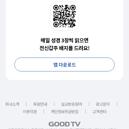
매일 성경 3장씩 읽으면
전신갑주 배지를 드려요!
앱 다운로드
｜
｜
｜
｜
회사소개
후원안내
설교방송참여
광고문의
｜
｜
이용약관
개인정보취급방침
고객센터