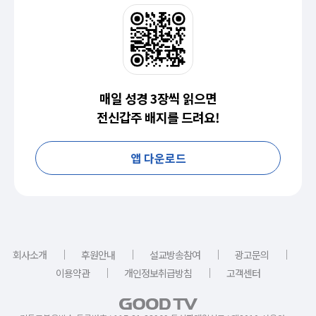
매일 성경 3장씩 읽으면
전신갑주 배지를 드려요!
앱 다운로드
｜
｜
｜
｜
회사소개
후원안내
설교방송참여
광고문의
｜
｜
이용약관
개인정보취급방침
고객센터