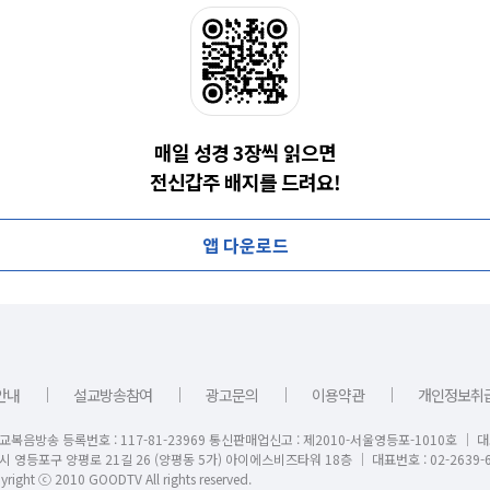
매일 성경 3장씩 읽으면
전신갑주 배지를 드려요!
앱 다운로드
｜
｜
｜
｜
안내
설교방송참여
광고문의
이용약관
개인정보취
교복음방송 등록번호 : 117-81-23969 통신판매업신고 : 제2010-서울영등포-1010호 │ 
시 영등포구 양평로 21길 26 (양평동 5가) 아이에스비즈타워 18층 │ 대표번호 : 02-2639-6
right ⓒ 2010 GOODTV All rights reserved.