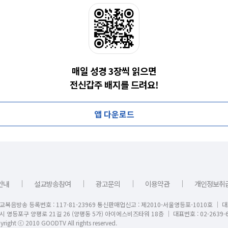
매일 성경 3장씩 읽으면
전신갑주 배지를 드려요!
앱 다운로드
｜
｜
｜
｜
안내
설교방송참여
광고문의
이용약관
개인정보취
교복음방송 등록번호 : 117-81-23969 통신판매업신고 : 제2010-서울영등포-1010호 │ 
시 영등포구 양평로 21길 26 (양평동 5가) 아이에스비즈타워 18층 │ 대표번호 : 02-2639-6
right ⓒ 2010 GOODTV All rights reserved.