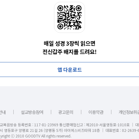
매일 성경 3장씩 읽으면
전신갑주 배지를 드려요!
앱 다운로드
｜
｜
｜
｜
안내
설교방송참여
광고문의
이용약관
개인정보취
교복음방송 등록번호 : 117-81-23969 통신판매업신고 : 제2010-서울영등포-1010호 │ 
시 영등포구 양평로 21길 26 (양평동 5가) 아이에스비즈타워 18층 │ 대표번호 : 02-2639-6
right ⓒ 2010 GOODTV All rights reserved.