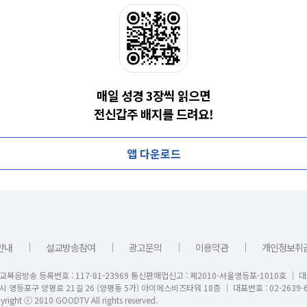
매일 성경 3장씩 읽으면
전신갑주 배지를 드려요!
앱 다운로드
｜
｜
｜
｜
안내
설교방송참여
광고문의
이용약관
개인정보취
교복음방송 등록번호 : 117-81-23969 통신판매업신고 : 제2010-서울영등포-1010호 │ 
시 영등포구 양평로 21길 26 (양평동 5가) 아이에스비즈타워 18층 │ 대표번호 : 02-2639-6
right ⓒ 2010 GOODTV All rights reserved.