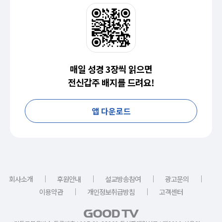
매일 성경 3장씩 읽으면
전신갑주 배지를 드려요!
앱 다운로드
｜
｜
｜
｜
회사소개
후원안내
설교방송참여
광고문의
｜
｜
이용약관
개인정보취급방침
고객센터