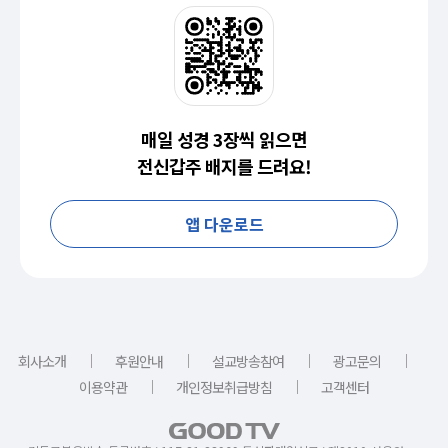
매일 성경 3장씩 읽으면
전신갑주 배지를 드려요!
앱 다운로드
｜
｜
｜
｜
회사소개
후원안내
설교방송참여
광고문의
｜
｜
이용약관
개인정보취급방침
고객센터