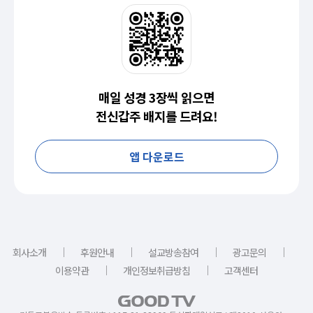
매일 성경 3장씩 읽으면
전신갑주 배지를 드려요!
앱 다운로드
｜
｜
｜
｜
회사소개
후원안내
설교방송참여
광고문의
｜
｜
이용약관
개인정보취급방침
고객센터