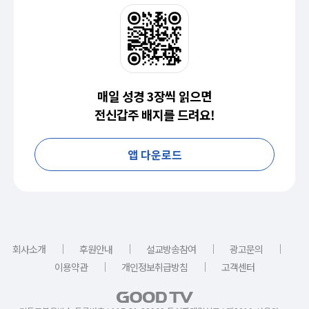
매일 성경 3장씩 읽으면
전신갑주 배지를 드려요!
앱 다운로드
｜
｜
｜
｜
회사소개
후원안내
설교방송참여
광고문의
｜
｜
이용약관
개인정보취급방침
고객센터