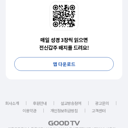
매일 성경 3장씩 읽으면
전신갑주 배지를 드려요!
앱 다운로드
｜
｜
｜
｜
회사소개
후원안내
설교방송참여
광고문의
｜
｜
이용약관
개인정보취급방침
고객센터