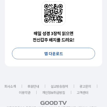
매일 성경 3장씩 읽으면
전신갑주 배지를 드려요!
앱 다운로드
｜
｜
｜
｜
회사소개
후원안내
설교방송참여
광고문의
｜
｜
이용약관
개인정보취급방침
고객센터