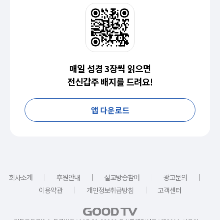
매일 성경 3장씩 읽으면
전신갑주 배지를 드려요!
앱 다운로드
｜
｜
｜
｜
회사소개
후원안내
설교방송참여
광고문의
｜
｜
이용약관
개인정보취급방침
고객센터