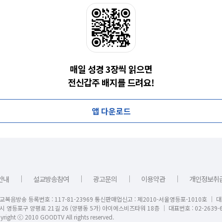
매일 성경 3장씩 읽으면
전신갑주 배지를 드려요!
앱 다운로드
｜
｜
｜
｜
안내
설교방송참여
광고문의
이용약관
개인정보취
교복음방송 등록번호 : 117-81-23969 통신판매업신고 : 제2010-서울영등포-1010호 │ 
시 영등포구 양평로 21길 26 (양평동 5가) 아이에스비즈타워 18층 │ 대표번호 : 02-2639-6
right ⓒ 2010 GOODTV All rights reserved.