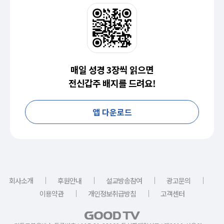
매일 성경 3장씩 읽으면
전신갑주 배지를 드려요!
앱 다운로드
｜
｜
｜
｜
회사소개
후원안내
설교방송참여
광고문의
｜
｜
이용약관
개인정보취급방침
고객센터