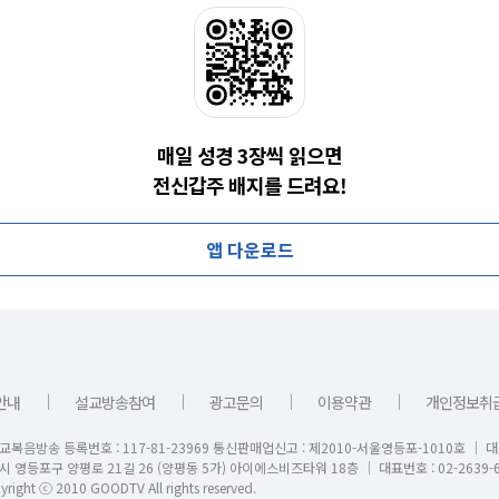
매일 성경 3장씩 읽으면
전신갑주 배지를 드려요!
앱 다운로드
｜
｜
｜
｜
안내
설교방송참여
광고문의
이용약관
개인정보취
교복음방송 등록번호 : 117-81-23969 통신판매업신고 : 제2010-서울영등포-1010호 │ 
시 영등포구 양평로 21길 26 (양평동 5가) 아이에스비즈타워 18층 │ 대표번호 : 02-2639-6
right ⓒ 2010 GOODTV All rights reserved.