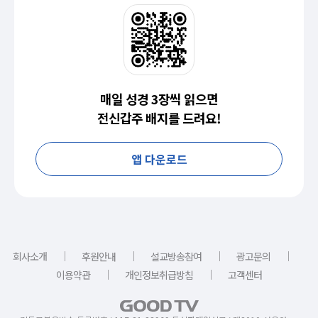
매일 성경 3장씩 읽으면
전신갑주 배지를 드려요!
앱 다운로드
｜
｜
｜
｜
회사소개
후원안내
설교방송참여
광고문의
｜
｜
이용약관
개인정보취급방침
고객센터