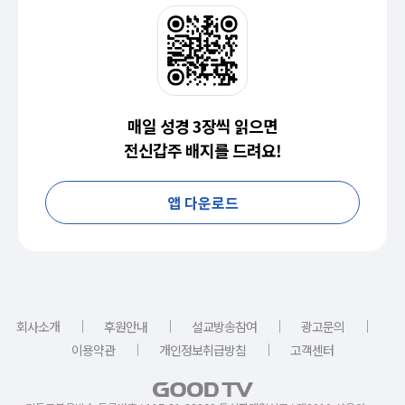
매일 성경 3장씩 읽으면
전신갑주 배지를 드려요!
앱 다운로드
｜
｜
｜
｜
회사소개
후원안내
설교방송참여
광고문의
｜
｜
이용약관
개인정보취급방침
고객센터