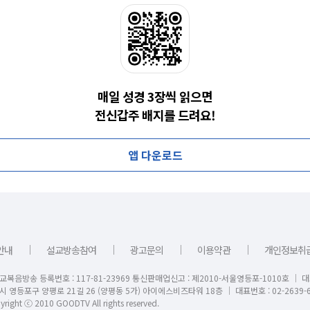
매일 성경 3장씩 읽으면
전신갑주 배지를 드려요!
앱 다운로드
｜
｜
｜
｜
안내
설교방송참여
광고문의
이용약관
개인정보취
교복음방송 등록번호 : 117-81-23969 통신판매업신고 : 제2010-서울영등포-1010호 │ 
시 영등포구 양평로 21길 26 (양평동 5가) 아이에스비즈타워 18층 │ 대표번호 : 02-2639-6
right ⓒ 2010 GOODTV All rights reserved.