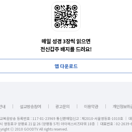
매일 성경 3장씩 읽으면
전신갑주 배지를 드려요!
앱 다운로드
｜
｜
｜
｜
안내
설교방송참여
광고문의
이용약관
개인정보취
교복음방송 등록번호 : 117-81-23969 통신판매업신고 : 제2010-서울영등포-1010호 │ 
시 영등포구 양평로 21길 26 (양평동 5가) 아이에스비즈타워 18층 │ 대표번호 : 02-2639-6
right ⓒ 2010 GOODTV All rights reserved.