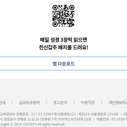
매일 성경 3장씩 읽으면
전신갑주 배지를 드려요!
앱 다운로드
｜
｜
｜
｜
안내
설교방송참여
광고문의
이용약관
개인정보취
교복음방송 등록번호 : 117-81-23969 통신판매업신고 : 제2010-서울영등포-1010호 │ 
시 영등포구 양평로 21길 26 (양평동 5가) 아이에스비즈타워 18층 │ 대표번호 : 02-2639-6
right ⓒ 2010 GOODTV All rights reserved.