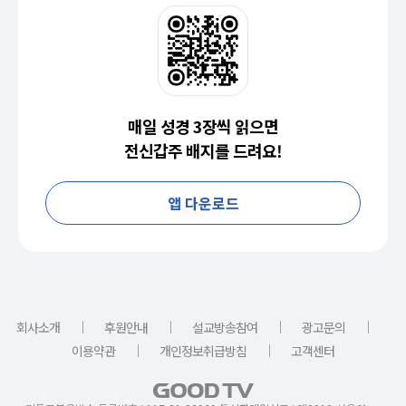
매일 성경 3장씩 읽으면
전신갑주 배지를 드려요!
앱 다운로드
｜
｜
｜
｜
회사소개
후원안내
설교방송참여
광고문의
｜
｜
이용약관
개인정보취급방침
고객센터