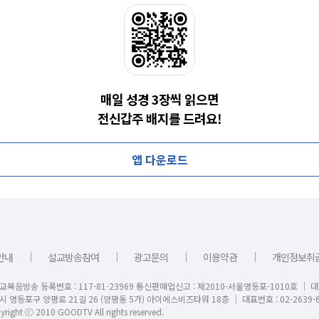
매일 성경 3장씩 읽으면
전신갑주 배지를 드려요!
앱 다운로드
｜
｜
｜
｜
안내
설교방송참여
광고문의
이용약관
개인정보취
교복음방송 등록번호 : 117-81-23969 통신판매업신고 : 제2010-서울영등포-1010호 │ 
시 영등포구 양평로 21길 26 (양평동 5가) 아이에스비즈타워 18층 │ 대표번호 : 02-2639-6
right ⓒ 2010 GOODTV All rights reserved.