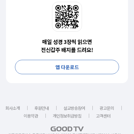
매일 성경 3장씩 읽으면
전신갑주 배지를 드려요!
앱 다운로드
｜
｜
｜
｜
회사소개
후원안내
설교방송참여
광고문의
｜
｜
이용약관
개인정보취급방침
고객센터