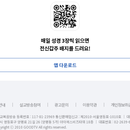
매일 성경 3장씩 읽으면
전신갑주 배지를 드려요!
앱 다운로드
｜
｜
｜
｜
안내
설교방송참여
광고문의
이용약관
개인정보취
교복음방송 등록번호 : 117-81-23969 통신판매업신고 : 제2010-서울영등포-1010호 │ 
시 영등포구 양평로 21길 26 (양평동 5가) 아이에스비즈타워 18층 │ 대표번호 : 02-2639-6
right ⓒ 2010 GOODTV All rights reserved.