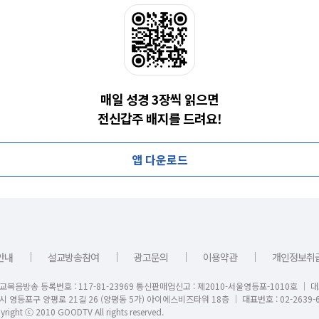
매일 성경 3장씩 읽으면
전신갑주 배지를 드려요!
앱 다운로드
｜
｜
｜
｜
안내
설교방송참여
광고문의
이용약관
개인정보취
교복음방송 등록번호 : 117-81-23969 통신판매업신고 : 제2010-서울영등포-1010호 │ 
시 영등포구 양평로 21길 26 (양평동 5가) 아이에스비즈타워 18층 │ 대표번호 : 02-2639-6
right ⓒ 2010 GOODTV All rights reserved.