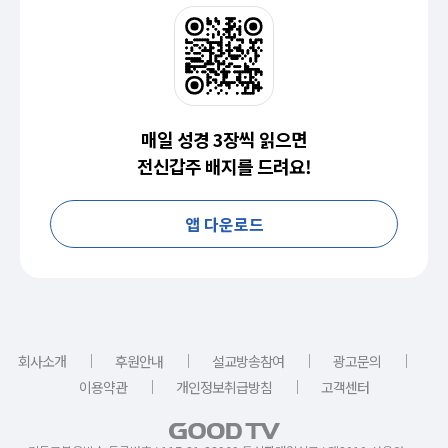
매일 성경 3장씩 읽으면
전신갑주 배지를 드려요!
앱 다운로드
｜
｜
｜
｜
회사소개
후원안내
설교방송참여
광고문의
｜
｜
이용약관
개인정보취급방침
고객센터