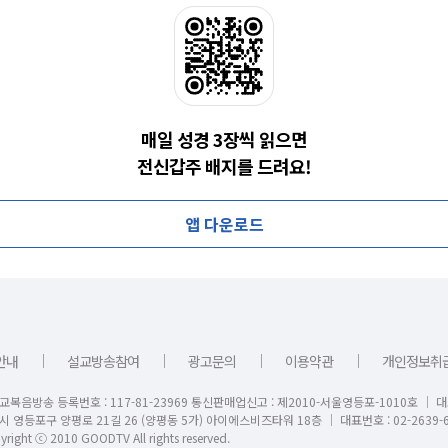
매일 성경 3장씩 읽으면
전신갑주 배지를 드려요!
앱 다운로드
｜
｜
｜
｜
안내
설교방송참여
광고문의
이용약관
개인정보취
교복음방송 등록번호 : 117-81-23969 통신판매업신고 : 제2010-서울영등포-1010호 │ 
시 영등포구 양평로 21길 26 (양평동 5가) 아이에스비즈타워 18층 │ 대표번호 : 02-2639-6
right ⓒ 2010 GOODTV All rights reserved.