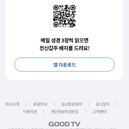
매일 성경 3장씩 읽으면
전신갑주 배지를 드려요!
앱 다운로드
｜
｜
｜
｜
회사소개
후원안내
설교방송참여
광고문의
｜
｜
이용약관
개인정보취급방침
고객센터