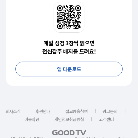
매일 성경 3장씩 읽으면
전신갑주 배지를 드려요!
앱 다운로드
｜
｜
｜
｜
회사소개
후원안내
설교방송참여
광고문의
｜
｜
이용약관
개인정보취급방침
고객센터