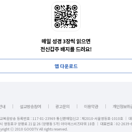
매일 성경 3장씩 읽으면
전신갑주 배지를 드려요!
앱 다운로드
｜
｜
｜
｜
안내
설교방송참여
광고문의
이용약관
개인정보취
교복음방송 등록번호 : 117-81-23969 통신판매업신고 : 제2010-서울영등포-1010호 │ 
시 영등포구 양평로 21길 26 (양평동 5가) 아이에스비즈타워 18층 │ 대표번호 : 02-2639-6
right ⓒ 2010 GOODTV All rights reserved.