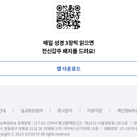
매일 성경 3장씩 읽으면
전신갑주 배지를 드려요!
앱 다운로드
｜
｜
｜
｜
안내
설교방송참여
광고문의
이용약관
개인정보취
교복음방송 등록번호 : 117-81-23969 통신판매업신고 : 제2010-서울영등포-1010호 │ 
시 영등포구 양평로 21길 26 (양평동 5가) 아이에스비즈타워 18층 │ 대표번호 : 02-2639-6
right ⓒ 2010 GOODTV All rights reserved.