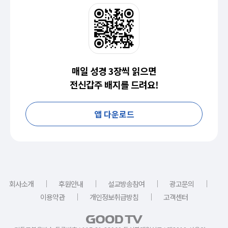
매일 성경 3장씩 읽으면
전신갑주 배지를 드려요!
앱 다운로드
｜
｜
｜
｜
회사소개
후원안내
설교방송참여
광고문의
｜
｜
이용약관
개인정보취급방침
고객센터