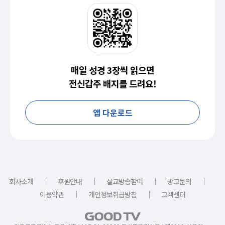
매일 성경 3장씩 읽으면
전신갑주 배지를 드려요!
앱 다운로드
｜
｜
｜
｜
회사소개
후원안내
설교방송참여
광고문의
｜
｜
이용약관
개인정보취급방침
고객센터