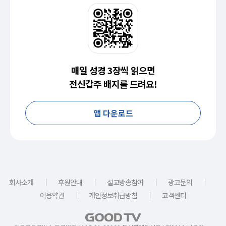
매일 성경 3장씩 읽으면
전신갑주 배지를 드려요!
앱 다운로드
｜
｜
｜
｜
회사소개
후원안내
설교방송참여
광고문의
｜
｜
이용약관
개인정보취급방침
고객센터