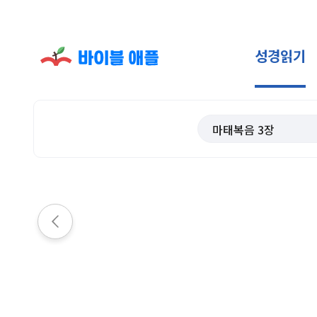
성경읽기
마태복음
3
장