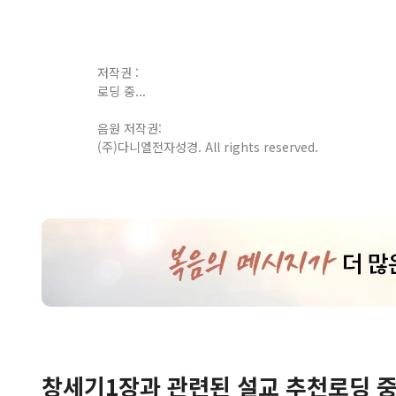
저작권 :
로딩 중...
음원 저작권:
(주)다니엘전자성경. All rights reserved.
창세기
1
장
과 관련된 설교 추천
로딩 중.