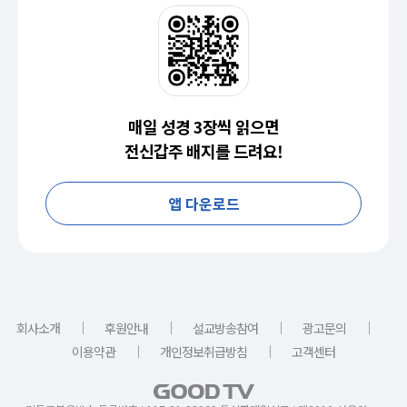
매일 성경 3장씩 읽으면
전신갑주 배지를 드려요!
앱 다운로드
｜
｜
｜
｜
회사소개
후원안내
설교방송참여
광고문의
｜
｜
이용약관
개인정보취급방침
고객센터