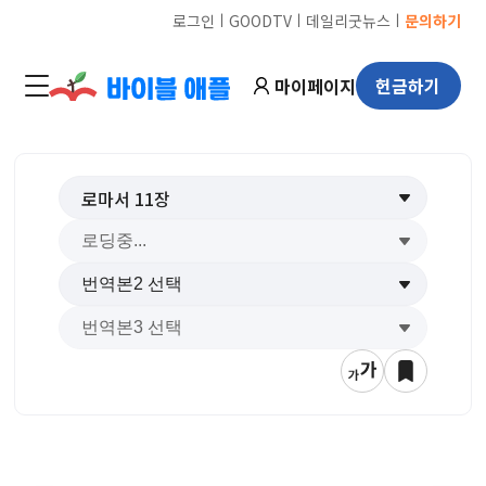
ㅣ
ㅣ
ㅣ
로그인
GOODTV
데일리굿뉴스
문의하기
마이페이지
헌금하기
로마서
11
장