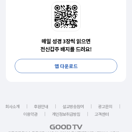
매일 성경 3장씩 읽으면
전신갑주 배지를 드려요!
앱 다운로드
｜
｜
｜
｜
회사소개
후원안내
설교방송참여
광고문의
｜
｜
이용약관
개인정보취급방침
고객센터