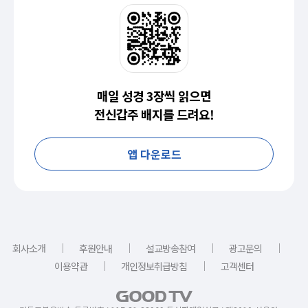
매일 성경 3장씩 읽으면
전신갑주 배지를 드려요!
앱 다운로드
｜
｜
｜
｜
회사소개
후원안내
설교방송참여
광고문의
｜
｜
이용약관
개인정보취급방침
고객센터