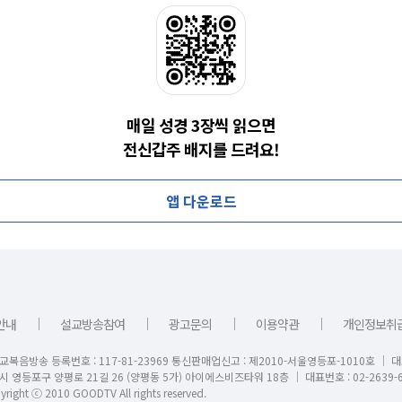
매일 성경 3장씩 읽으면
전신갑주 배지를 드려요!
앱 다운로드
｜
｜
｜
｜
안내
설교방송참여
광고문의
이용약관
개인정보취
교복음방송 등록번호 : 117-81-23969 통신판매업신고 : 제2010-서울영등포-1010호 │ 
시 영등포구 양평로 21길 26 (양평동 5가) 아이에스비즈타워 18층 │ 대표번호 : 02-2639-6
right ⓒ 2010 GOODTV All rights reserved.