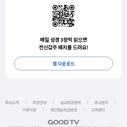
매일 성경 3장씩 읽으면
전신갑주 배지를 드려요!
앱 다운로드
｜
｜
｜
｜
회사소개
후원안내
설교방송참여
광고문의
｜
｜
이용약관
개인정보취급방침
고객센터