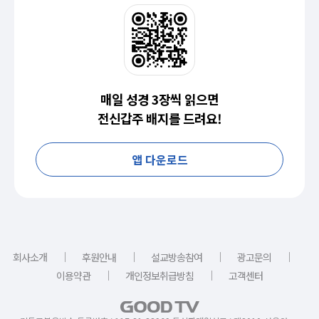
매일 성경 3장씩 읽으면
전신갑주 배지를 드려요!
앱 다운로드
｜
｜
｜
｜
회사소개
후원안내
설교방송참여
광고문의
｜
｜
이용약관
개인정보취급방침
고객센터