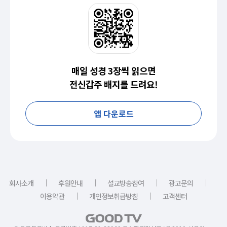
매일 성경 3장씩 읽으면
전신갑주 배지를 드려요!
앱 다운로드
｜
｜
｜
｜
회사소개
후원안내
설교방송참여
광고문의
｜
｜
이용약관
개인정보취급방침
고객센터