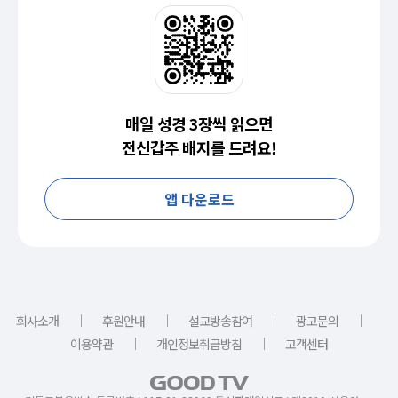
매일 성경 3장씩 읽으면
전신갑주 배지를 드려요!
앱 다운로드
｜
｜
｜
｜
회사소개
후원안내
설교방송참여
광고문의
｜
｜
이용약관
개인정보취급방침
고객센터