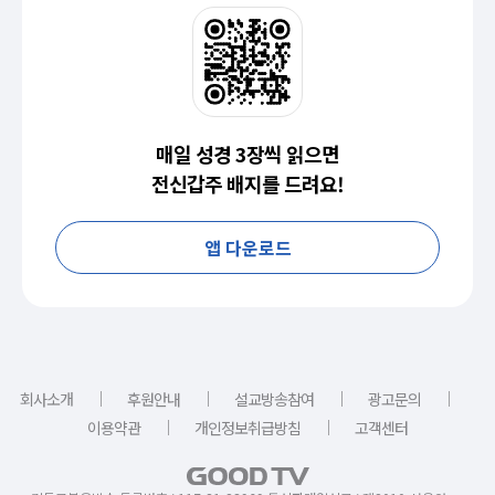
매일 성경 3장씩 읽으면
전신갑주 배지를 드려요!
앱 다운로드
｜
｜
｜
｜
회사소개
후원안내
설교방송참여
광고문의
｜
｜
이용약관
개인정보취급방침
고객센터